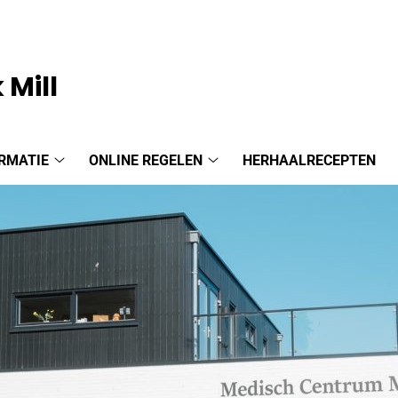
 Mill
RMATIE
ONLINE REGELEN
HERHAALRECEPTEN
Praktijkinformatie
Online
submenu
regelen
submenu