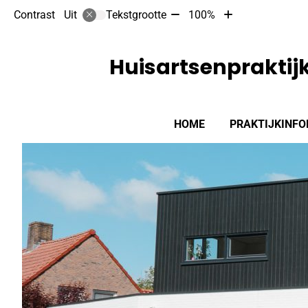
Tekst
Tekst
Contrast
Tekstgrootte
100%
Uit
verkleinen
vergroten
met
met
10%
10%
Huisartsenpraktijk
Hoofdmenu
HOME
PRAKTIJKINFO