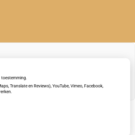
uw toestemming.
aps, Translate en Reviews), YouTube, Vimeo, Facebook,
werken.
erklaring
|
Cookie-instellingen
|
Voorwaarden