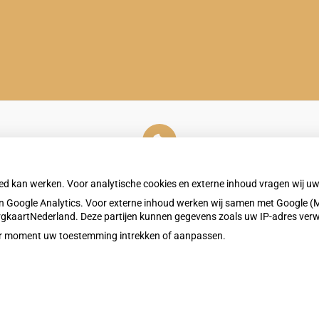
U heeft geen toestemming gegeven voor
externe inhoud
die nodig is om dit te zien.
oed kan werken. Voor analytische cookies en externe inhoud vragen wij 
Cookie-instellingen wijzigen
 Google Analytics. Voor externe inhoud werken wij samen met Google (M
ZorgkaartNederland. Deze partijen kunnen gegevens zoals uw IP-adres ver
eder moment uw toestemming intrekken of aanpassen.
Privacy v