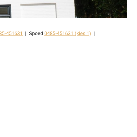
85-451631
Spoed
0485-451631 (kies 1)
l: