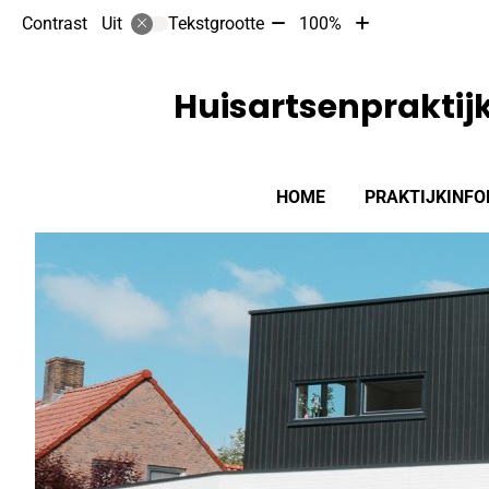
Tekst
Tekst
Contrast
Tekstgrootte
100%
Uit
verkleinen
vergroten
met
met
10%
10%
Huisartsenpraktijk
Hoofdmenu
HOME
PRAKTIJKINFO