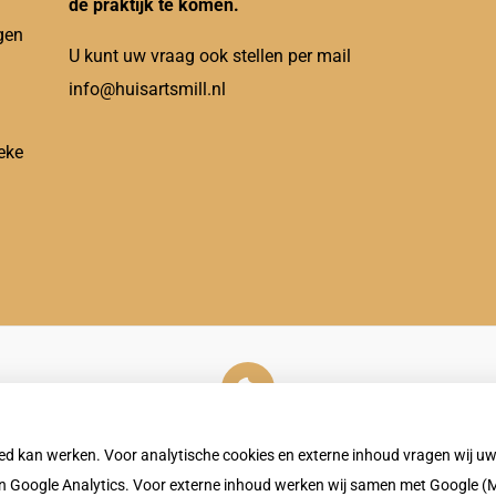
de praktijk te komen.
gen
U kunt uw vraag ook stellen per mail
info@huisartsmill.nl
eke
U heeft geen toestemming gegeven voor
externe inhoud
die nodig is om dit te zien.
oed kan werken. Voor analytische cookies en externe inhoud vragen wij 
Cookie-instellingen wijzigen
 Google Analytics. Voor externe inhoud werken wij samen met Google (M