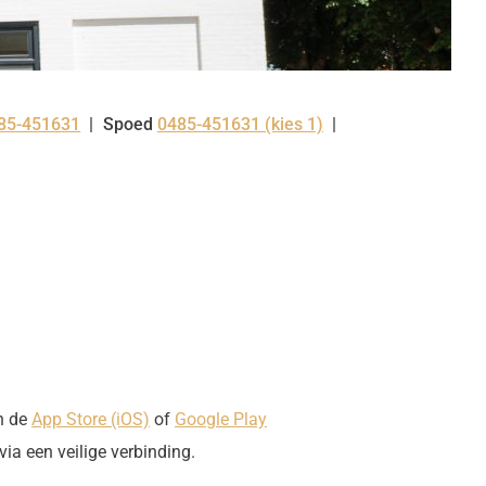
85-451631
Spoed
0485-451631 (kies 1)
l:
n de
App Store (iOS)
of
Google Play
ia een veilige verbinding.