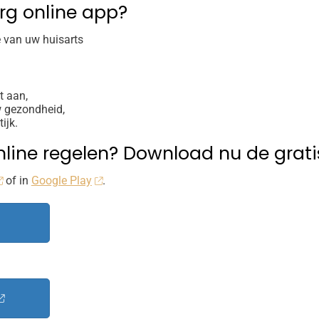
rg online app?
 van uw huisarts
t aan,
w gezondheid,
ijk.
 online regelen? Download nu de grat
of in
Google Play
.