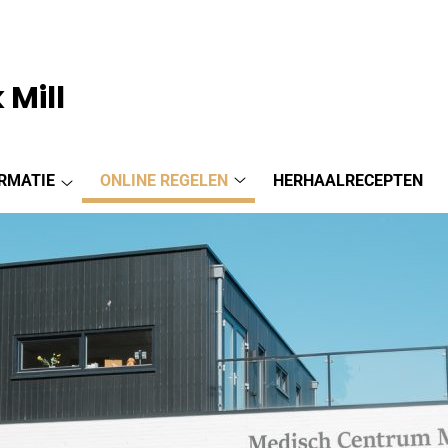
 Mill
RMATIE
ONLINE REGELEN
HERHAALRECEPTEN
Online
Praktijkinformatie
regelen
submenu
submenu