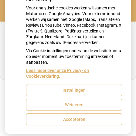
Voor analytische cookies werken wij samen met
Matomo en Google Analytics. Voor externe inhoud
werken wij samen met Google (Maps, Translate en
Reviews), YouTube, Vimeo, Facebook, Instagram, X
(Twitter), Qualizorg, Patiëntenvertellen en
ZorgkaartNederland. Deze partijen kunnen
gegevens zoals uw IP-adres verwerken.
U heeft geen toestemming gegeven voor
Via Cookie-instellingen onderaan de website kunt u
externe inhoud
die nodig is om dit te zien.
op ieder moment uw toestemming intrekken of
aanpassen.
Cookie-instellingen wijzigen
Lees meer over onze Privacy- en
Cookieverklaring.
Instellingen
Uw Zorg Online
|
Beheer
Weigeren
Privacy verklaring
|
Cookie-instellingen
|
Voorwaarden
Accepteren