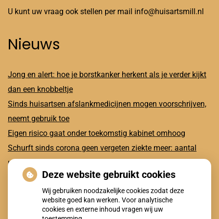
U kunt uw vraag ook stellen per mail info@huisartsmill.nl
Nieuws
Jong en alert: hoe je borstkanker herkent als je verder kijkt
dan een knobbeltje
Sinds huisartsen afslankmedicijnen mogen voorschrijven,
neemt gebruik toe
Eigen risico gaat onder toekomstig kabinet omhoog
Schurft sinds corona geen vergeten ziekte meer: aantal
uitbraken fors gestegen
Deze website gebruikt cookies
CZ vergoedt zorg van twee gespecialiseerde
Wij gebruiken noodzakelijke cookies zodat deze
revalidatieartsen niet meer
website goed kan werken. Voor analytische
cookies en externe inhoud vragen wij uw
toestemming.