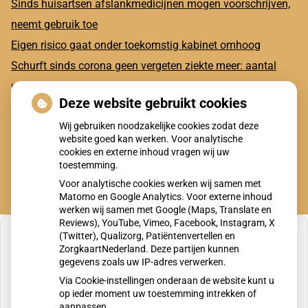
Sinds huisartsen afslankmedicijnen mogen voorschrijven,
neemt gebruik toe
Eigen risico gaat onder toekomstig kabinet omhoog
Schurft sinds corona geen vergeten ziekte meer: aantal
uitbraken fors gestegen
Deze website gebruikt cookies
CZ vergoedt zorg van twee gespecialiseerde
Wij gebruiken noodzakelijke cookies zodat deze
revalidatieartsen niet meer
website goed kan werken. Voor analytische
cookies en externe inhoud vragen wij uw
toestemming.
Voor analytische cookies werken wij samen met
Matomo en Google Analytics. Voor externe inhoud
werken wij samen met Google (Maps, Translate en
Reviews), YouTube, Vimeo, Facebook, Instagram, X
(Twitter), Qualizorg, Patiëntenvertellen en
ZorgkaartNederland. Deze partijen kunnen
gegevens zoals uw IP-adres verwerken.
U heeft geen toestemming gegeven voor
Via Cookie-instellingen onderaan de website kunt u
externe inhoud
die nodig is om dit te zien.
op ieder moment uw toestemming intrekken of
aanpassen.