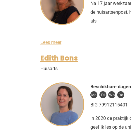
w
Na 17 jaar werkzaa
s
de huisartsenpost,
k
y
als
S
Lees meer
o
r
Edith Bons
a
y
Huisarts
a
G
e
r
Beschikbare dagen
r
Ma
Di
Wo
Do
i
t
BIG 79912115401
s
In 2020 de praktij
geef ik les op de un