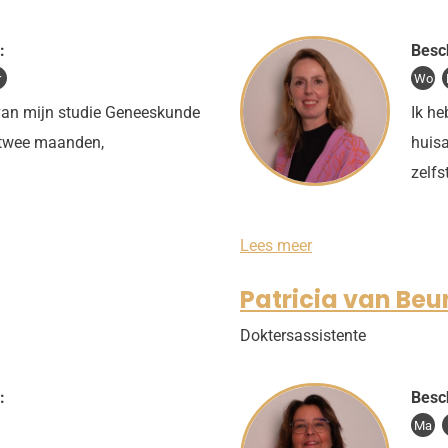
:
Besc
r
Wo
r van mijn studie Geneeskunde
Ik he
 twee maanden,
huisa
zelfs
M
Lees meer
a
a
Patricia van Be
i
k
Doktersassistente
e
W
o
l
:
Besc
t
Ma
e