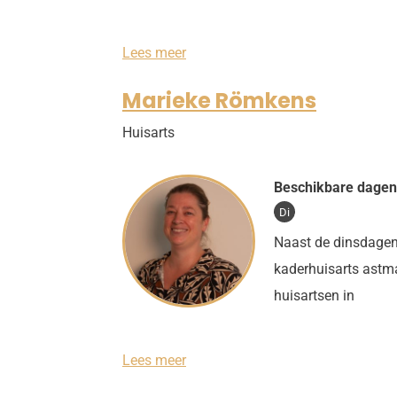
E
Lees meer
d
i
Marieke Römkens
t
h
Huisarts
B
o
n
s
Beschikbare dagen
Di
Naast de dinsdagen 
kaderhuisarts astm
huisartsen in
M
Lees meer
a
r