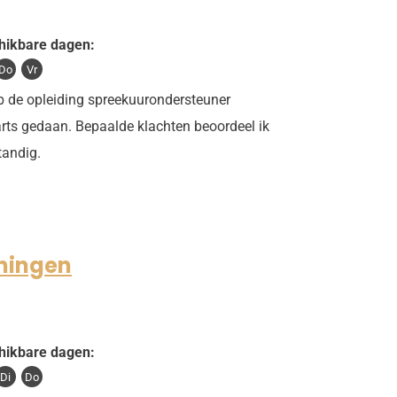
hikbare dagen:
Do
Vr
b de opleiding spreekuurondersteuner
rts gedaan. Bepaalde klachten beoordeel ik
tandig.
uningen
hikbare dagen:
Di
Do