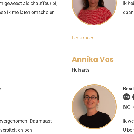
r
m geweest als chauffeur bij
Ik he
s
 heb ik me laten omscholen
daar 
P
Lees meer
a
t
r
Annika Vos
i
c
Huisarts
i
a
v
:
a
Besc
n
Ma
B
e
BIG:
u
n
k overgenomen. Daarnaast
Ik we
i
n
iversiteit en ben
U be