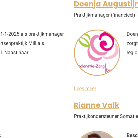
Doenja Augustij
o
H
Praktijkmanager (financieel)
a
r
i
r 1-1-2025 als praktijkmanager
n
Doenj
g
tsenpraktijk Mill als
zorgt
h
u
ll. Naast haar
regio
i
z
e
n
D
Lees meer
o
e
Rianne Valk
n
j
Praktijkondersteuner Somatie
a
A
u
g
:
Besc