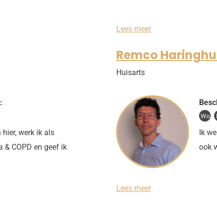
g
e
n
A
Lees meer
n
n
Remco Haringhu
i
k
Huisarts
a
V
o
s
:
Besc
Wo
hier, werk ik als
Ik we
a & COPD en geef ik
ook w
R
Lees meer
e
m
c