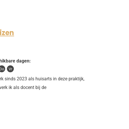
izen
hikbare dagen:
Do
Vr
rk sinds 2023 als huisarts in deze praktijk,
erk ik als docent bij de