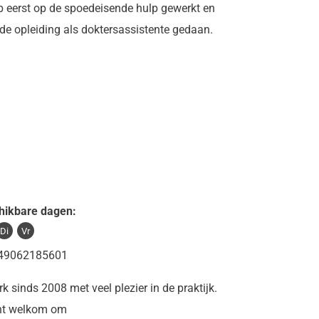
b eerst op de spoedeisende hulp gewerkt en
de opleiding als doktersassistente gedaan.
hikbare dagen:
Di
Vr
 49062185601
rk sinds 2008 met veel plezier in de praktijk.
nt welkom om