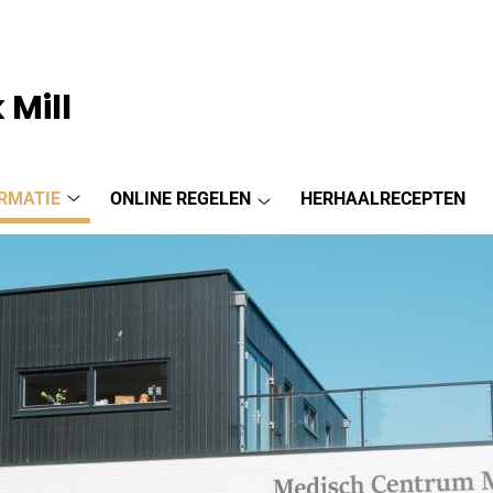
 Mill
RMATIE
ONLINE REGELEN
HERHAALRECEPTEN
Praktijkinformatie
Online
submenu
regelen
submenu