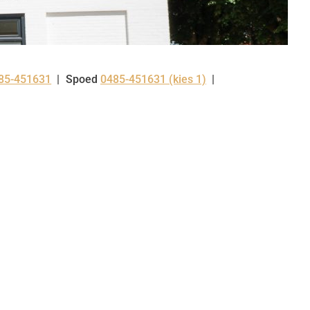
85-451631
Spoed
0485-451631 (kies 1)
l: