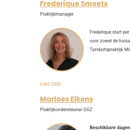
Frederique Smeets
i
e
Praktijkmanager
k
e
R
ö
Frederique start pe
m
voor zowel de huisar
k
e
Tandartspraktijk Mi
n
s
F
Lees meer
r
e
Marloes Eikens
d
e
Praktijkondersteuner GGZ
r
i
q
u
Beschikbare dagen