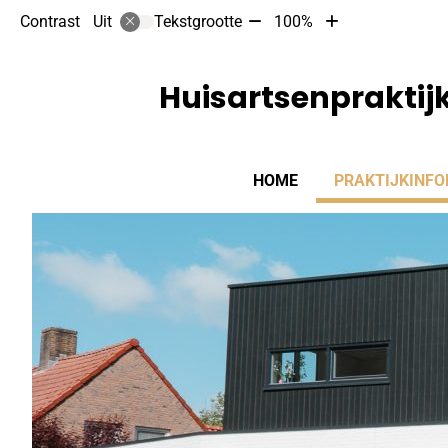
Tekst
Tekst
Contrast
Tekstgrootte
100%
Uit
verkleinen
vergroten
met
met
10%
10%
Huisartsenpraktijk
Hoofdmenu
HOME
PRAKTIJKINFO