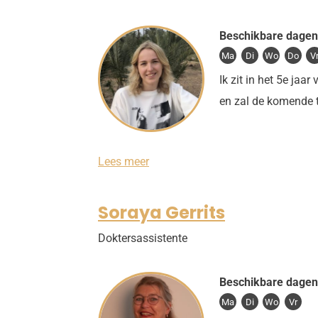
Beschikbare dagen
Ma
Di
Wo
Do
V
Ik zit in het 5e jaa
en zal de komende
L
Lees meer
a
u
r
Soraya Gerrits
e
B
Doktersassistente
a
b
e
l
Beschikbare dagen
i
Ma
Di
Wo
Vr
o