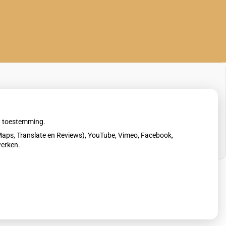
uw toestemming.
aps, Translate en Reviews), YouTube, Vimeo, Facebook,
werken.
erklaring
|
Cookie-instellingen
|
Voorwaarden