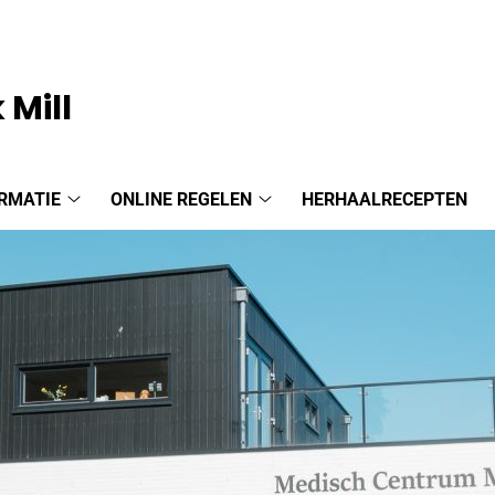
 Mill
RMATIE
ONLINE REGELEN
HERHAALRECEPTEN
Praktijkinformatie
Online
submenu
regelen
submenu