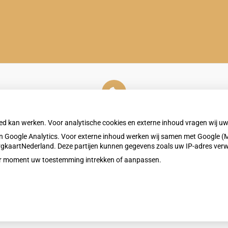
U heeft geen toestemming gegeven voor
externe inhoud
die nodig is om dit te zien.
oed kan werken. Voor analytische cookies en externe inhoud vragen wij 
Cookie-instellingen wijzigen
 Google Analytics. Voor externe inhoud werken wij samen met Google (M
ZorgkaartNederland. Deze partijen kunnen gegevens zoals uw IP-adres ver
eder moment uw toestemming intrekken of aanpassen.
Privacy v