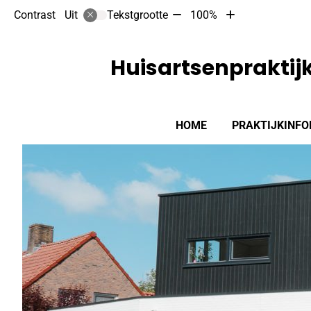
Tekst
Tekst
Contrast
Tekstgrootte
100%
Uit
verkleinen
vergroten
met
met
10%
10%
Huisartsenpraktijk
Hoofdmenu
HOME
PRAKTIJKINFO