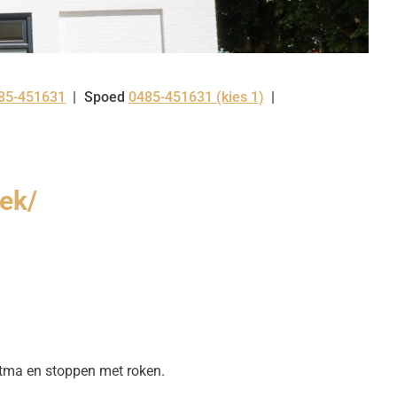
85-451631
Spoed
0485-451631 (kies 1)
l:
ek/
astma en stoppen met roken.