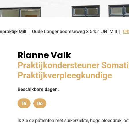
praktijk Mill
Oude Langenboomseweg
8
5451 JN
Mill
04
Te
Rianne Valk
Praktijkondersteuner Somati
Praktijkverpleegkundige
Beschikbare dagen:
Di
Do
Dinsdag
Donderdag
Ik zie de patiënten met suikerziekte, hoge bloeddruk, 