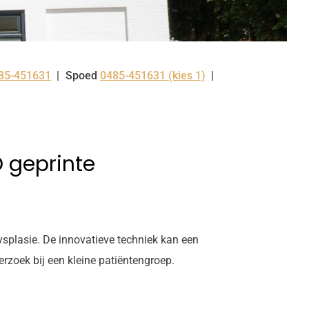
85-451631
Spoed
0485-451631 (kies 1)
l:
 geprinte
ysplasie. De innovatieve techniek kan een
rzoek bij een kleine patiëntengroep.