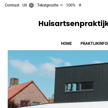
Tekst
Tekst
Contrast
Tekstgrootte
100%
Uit
verkleinen
vergroten
met
met
10%
10%
Huisartsenpraktijk
Hoofdmenu
HOME
PRAKTIJKINFO