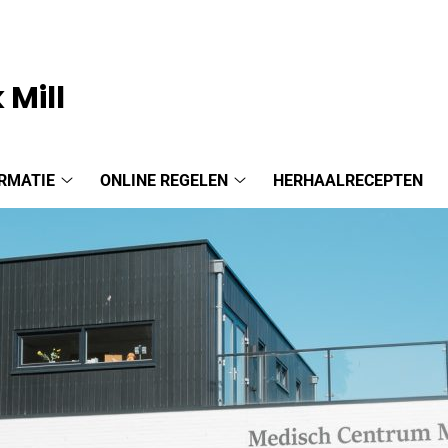
 Mill
RMATIE
ONLINE REGELEN
HERHAALRECEPTEN
Praktijkinformatie
Online
submenu
regelen
submenu