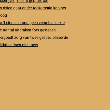
schrijven, neemt gebruik toe
n risico gaat onder toekomstig kabinet
oog
rft sinds corona geen vergeten ziekte
: aantal uitbraken fors gestegen
ergoedt zorg van twee gespecialiseerde
lidatieartsen niet meer