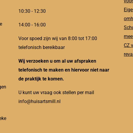
voor
Eige
10:30 - 12:30
omh
e
14:00 - 16:00
Schu
meer
Voor spoed zijn wij van 8:00 tot 17:00
CZ v
telefonisch bereikbaar
reva
Wij verzoeken u om al uw afspraken
telefonisch te maken en hiervoor niet naar
de praktijk te komen.
gen
U kunt uw vraag ook stellen per mail
info@huisartsmill.nl
eke